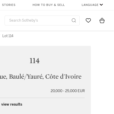
STORIES
HOW TO BUY & SELL
LANGUAGE
Go to My Favor
Items i
0
/
Lot 114
114
e, Baulé/Yauré, Côte d'Ivoire
20,000 - 25,000 EUR
 view results