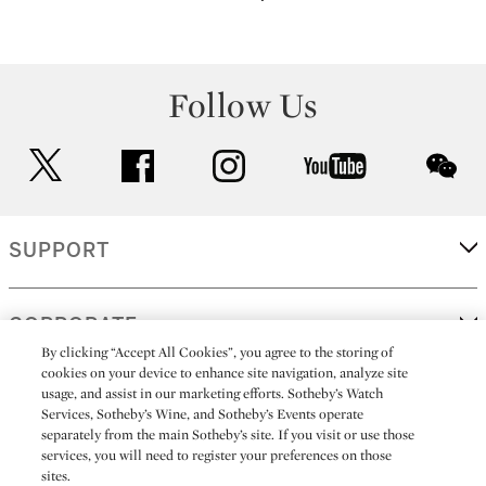
Follow Us
twitter
facebook
instagram
youtube
wec
SUPPORT
CORPORATE
By clicking “Accept All Cookies”, you agree to the storing of
cookies on your device to enhance site navigation, analyze site
usage, and assist in our marketing efforts. Sotheby’s Watch
MORE...
Services, Sotheby’s Wine, and Sotheby’s Events operate
separately from the main Sotheby’s site. If you visit or use those
services, you will need to register your preferences on those
sites.