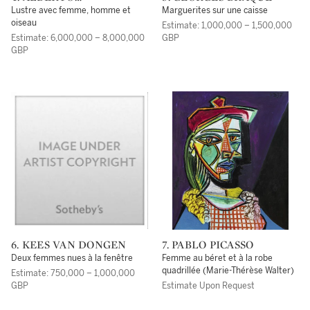
GIACOMETTI
Lustre avec femme, homme et
Marguerites sur une caisse
oiseau
Estimate: 1,000,000 – 1,500,000
Estimate: 6,000,000 – 8,000,000
GBP
GBP
6. KEES VAN DONGEN
7. PABLO PICASSO
Deux femmes nues à la fenêtre
Femme au béret et à la robe
quadrillée (Marie-Thérèse Walter)
Estimate: 750,000 – 1,000,000
GBP
Estimate Upon Request