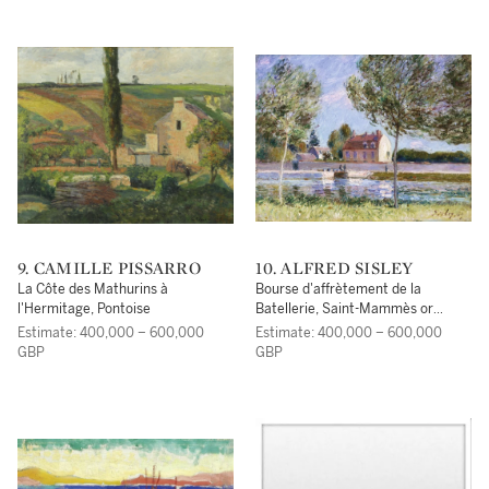
9. CAMILLE PISSARRO
10. ALFRED SISLEY
La Côte des Mathurins à
Bourse d'affrètement de la
l'Hermitage, Pontoise
Batellerie, Saint-Mammès or
Maisons au bord du Loing
Estimate: 400,000 – 600,000
Estimate: 400,000 – 600,000
GBP
GBP