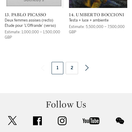
13. PABLO PICASSO
14. UMBERTO BOCCIONI
Deux femmes assises (recto)
Testa + luce + ambiente
Étude pour 'L'Offrande' (verso)
Estimate: 5,500,000 – 7,500,000
Estimate: 1,000,000 – 1,500,000
GBP
GBP
1
2
Follow Us
twitter
facebook
instagram
youtube
wec