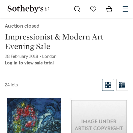
Go to My Favorites
Items in Sh
0
Auction closed
Impressionist & Modern Art
Evening Sale
28 February 2018 • London
Log in to view sale total
24 lots