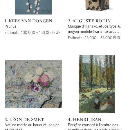
1. KEES VAN DONGEN
2. AUGUSTE RODIN
Prunus
Masque d'Hanako, étude type A,
moyen modèle (variante avec
Estimate: 100,000 – 150,000 EUR
arrière évidé)
Estimate: 25,000 – 35,000 EUR
3. LÉON DE SMET
4. HENRI JEAN
GUILLAUME MARTIN
Nature morte au bouquet, panier
Bergère cousant à l'ombre des