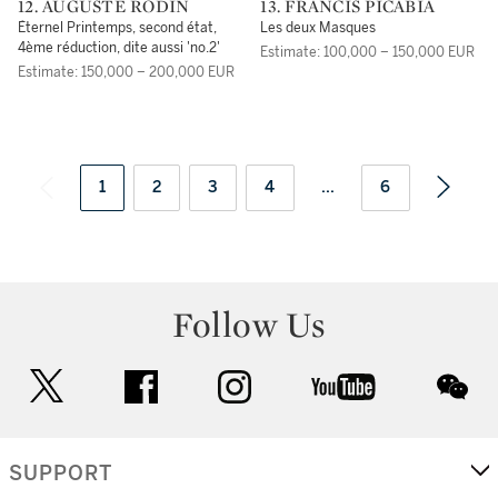
12. AUGUSTE RODIN
13. FRANCIS PICABIA
Éternel Printemps, second état,
Les deux Masques
4ème réduction, dite aussi 'no.2'
Estimate: 100,000 – 150,000 EUR
Estimate: 150,000 – 200,000 EUR
1
2
3
4
...
6
Follow Us
twitter
facebook
instagram
youtube
wec
SUPPORT