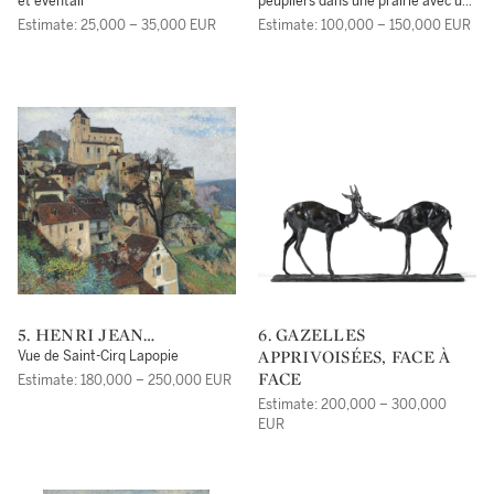
et éventail
peupliers dans une prairie avec un
garçon et un chien
Estimate: 25,000 – 35,000 EUR
Estimate: 100,000 – 150,000 EUR
5. HENRI JEAN
6. GAZELLES
GUILLAUME MARTIN
APPRIVOISÉES, FACE À
Vue de Saint-Cirq Lapopie
FACE
Estimate: 180,000 – 250,000 EUR
Estimate: 200,000 – 300,000
EUR