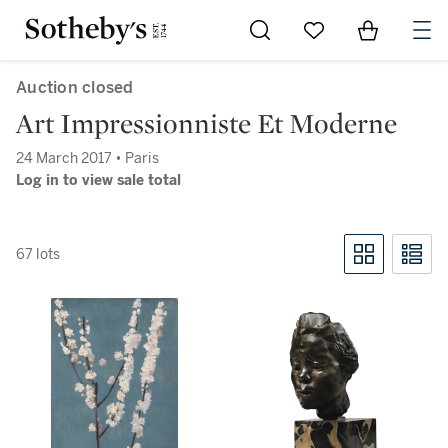
Go to My Favorites
Items in Sh
0
Auction closed
Art Impressionniste Et Moderne
24 March 2017 • Paris
Log in to view sale total
67 lots